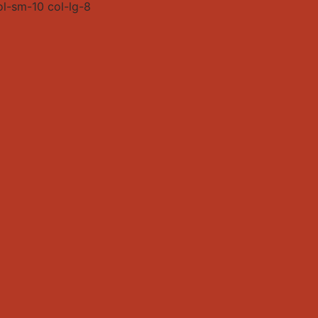
ol-sm-10 col-lg-8