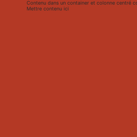
Contenu dans un container et colonne centré c
Mettre contenu ici